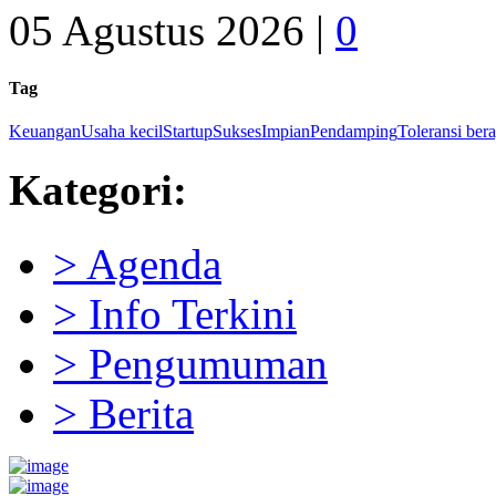
05 Agustus 2026 |
0
Tag
Keuangan
Usaha kecil
Startup
Sukses
Impian
Pendamping
Toleransi ber
Kategori:
> Agenda
> Info Terkini
> Pengumuman
> Berita