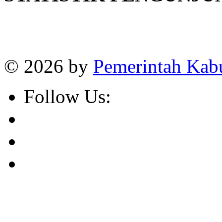
Online
:
1
Today visitors
:
1
Visitors
:
382663
© 2026 by
Pemerintah Kab
Follow Us: