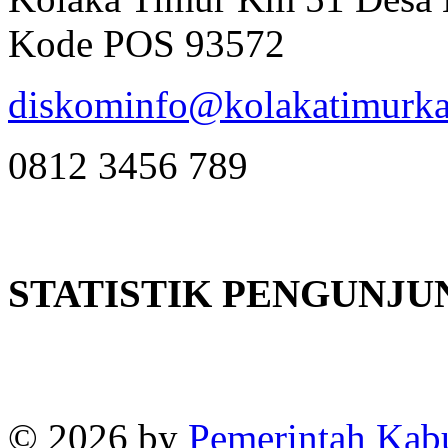
Kode POS 93572
diskominfo@kolakatimurka
0812 3456 789
STATISTIK PENGUNJU
Online
:
1
Today visitors
:
1
Visitors
:
382663
© 2026 by
Pemerintah Kab