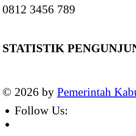
0812 3456 789
STATISTIK PENGUNJU
Online
:
1
Today visitors
:
1
Visitors
:
382666
© 2026 by
Pemerintah Kab
Follow Us: