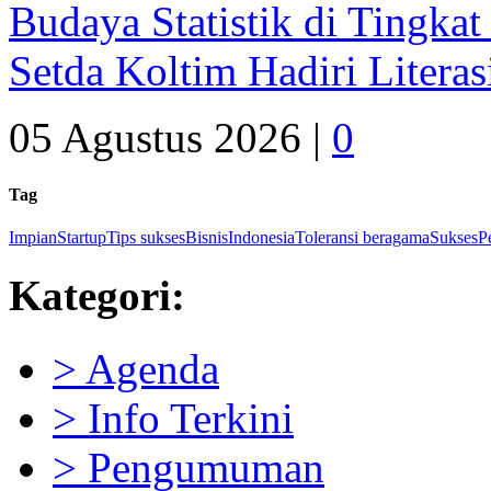
Setda Koltim Hadiri Litera
05 Agustus 2026 |
0
Tag
Impian
Startup
Tips sukses
Bisnis
Indonesia
Toleransi beragama
Sukses
P
Kategori:
> Agenda
> Info Terkini
> Pengumuman