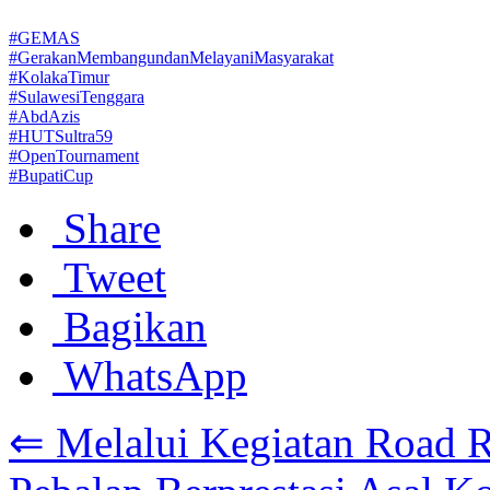
#GEMAS
#GerakanMembangundanMelayaniMasyarakat
#KolakaTimur
#SulawesiTenggara
#AbdAzis
#HUTSultra59
#OpenTournament
#BupatiCup
Share
Tweet
Bagikan
WhatsApp
⇐ Melalui Kegiatan Road R