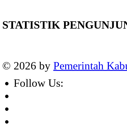
STATISTIK PENGUNJU
Online
:
1
Today visitors
:
1
Visitors
:
382663
© 2026 by
Pemerintah Kab
Follow Us: