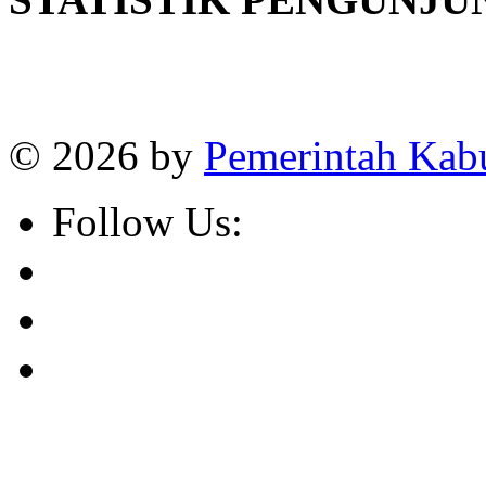
Online
:
1
Today visitors
:
1
Visitors
:
382662
© 2026 by
Pemerintah Kab
Follow Us: