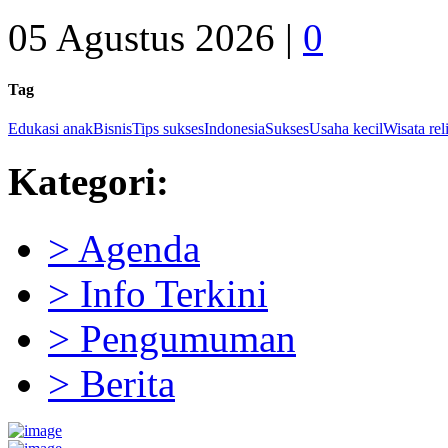
05 Agustus 2026 |
0
Tag
Edukasi anak
Bisnis
Tips sukses
Indonesia
Sukses
Usaha kecil
Wisata rel
Kategori:
> Agenda
> Info Terkini
> Pengumuman
> Berita