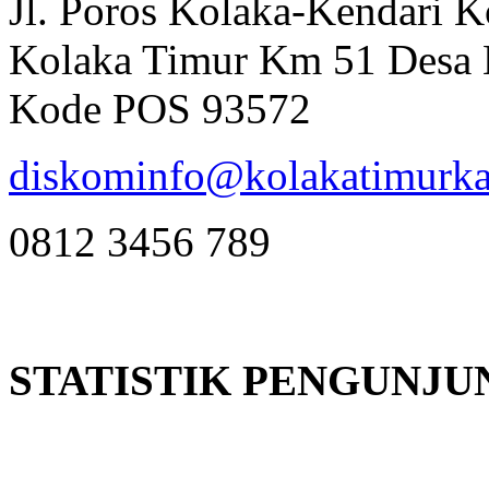
Jl. Poros Kolaka-Kendari 
Kolaka Timur Km 51 Desa 
Kode POS 93572
diskominfo@kolakatimurka
0812 3456 789
STATISTIK PENGUNJU
Online
:
1
Today visitors
:
1
Visitors
:
382663