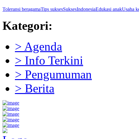
Toleransi beragama
Tips sukses
Sukses
Indonesia
Edukasi anak
Usaha ke
Kategori:
> Agenda
> Info Terkini
> Pengumuman
> Berita