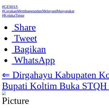
#GEMAS
#GerakanMembangundanMelayaniMasyarakat
#KolakaTimur
Share
Tweet
Bagikan
WhatsApp
⇐ Dirgahayu Kabupaten Ko
Bupati Koltim Buka STQH