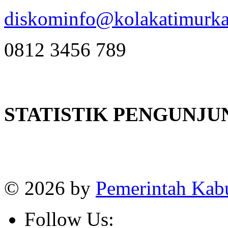
diskominfo@kolakatimurka
0812 3456 789
STATISTIK PENGUNJU
Online
:
1
Today visitors
:
1
Visitors
:
382662
© 2026 by
Pemerintah Kab
Follow Us: