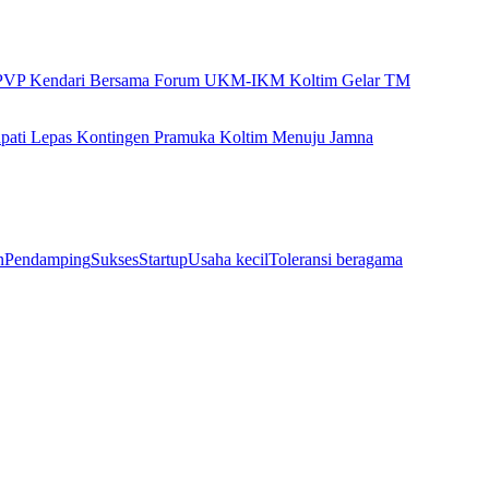
VP Kendari Bersama Forum UKM-IKM Koltim Gelar TM
pati Lepas Kontingen Pramuka Koltim Menuju Jamna
n
Pendamping
Sukses
Startup
Usaha kecil
Toleransi beragama