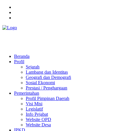
Pemerintah Daerah
KABUPATEN KOLAKA TIMUR
Website Resmi Pemerintah Kabupaten Kolaka Timur
Beranda
Profil
Sejarah
Lambang dan Identitas
Geografi dan Demografi
Sosial Ekonomi
Prestasi / Penghargaan
Pemerintahan
Profil Pimpinan Daerah
Visi Misi
Legislatif
Info Pejabat
Website OPD
Website Desa
IPKD