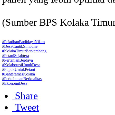
(Sumber BPS Kolaka Timur
#PelatihanBudidayaNilam
#DesaCantikSimbune
#KolakaTimurBerkembang
#PetaniSejahtera
#PertanianBerdaya
#KolaborasiUntukDesa
#PupukUntukPetani
#BahteramasKolaka
#PerkebunanBerkualitas
#EkonomiDesa
Share
Tweet