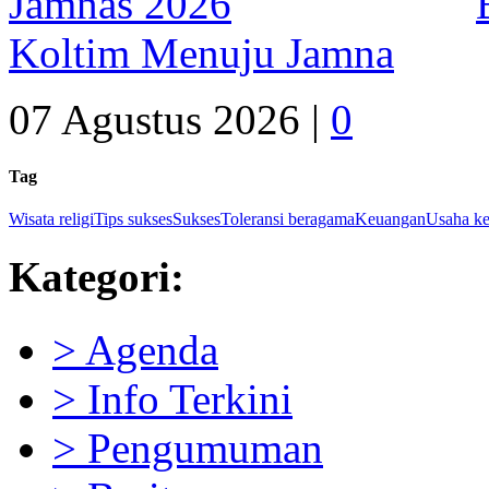
Koltim Menuju Jamna
07 Agustus 2026 |
0
Tag
Wisata religi
Tips sukses
Sukses
Toleransi beragama
Keuangan
Usaha ke
Kategori:
> Agenda
> Info Terkini
> Pengumuman