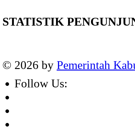
STATISTIK PENGUNJU
Online
:
1
Today visitors
:
1
Visitors
:
382663
© 2026 by
Pemerintah Kab
Follow Us: