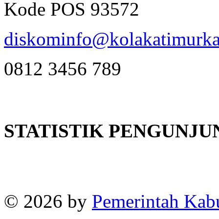
Kode POS 93572
diskominfo@kolakatimurka
0812 3456 789
STATISTIK PENGUNJU
Online
:
1
Today visitors
:
1
Visitors
:
382664
© 2026 by
Pemerintah Kab