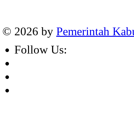
Online
:
1
Today visitors
:
1
Visitors
:
382664
© 2026 by
Pemerintah Kab
Follow Us: