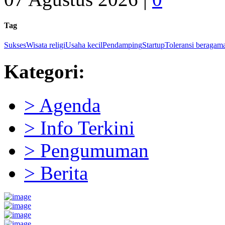
Tag
Sukses
Wisata religi
Usaha kecil
Pendamping
Startup
Toleransi beragam
Kategori:
> Agenda
> Info Terkini
> Pengumuman
> Berita