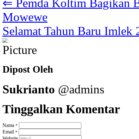
⇐ Pemda Koltim Bagikan B
Mowewe
Selamat Tahun Baru Imlek
Dipost Oleh
Sukrianto
@admins
Tinggalkan Komentar
Nama
*
Email
*
Website