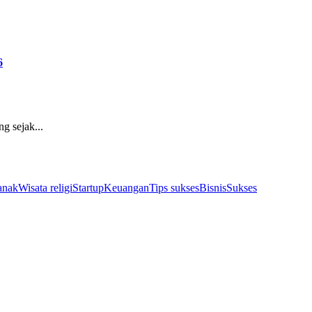
6
g sejak...
anak
Wisata religi
Startup
Keuangan
Tips sukses
Bisnis
Sukses