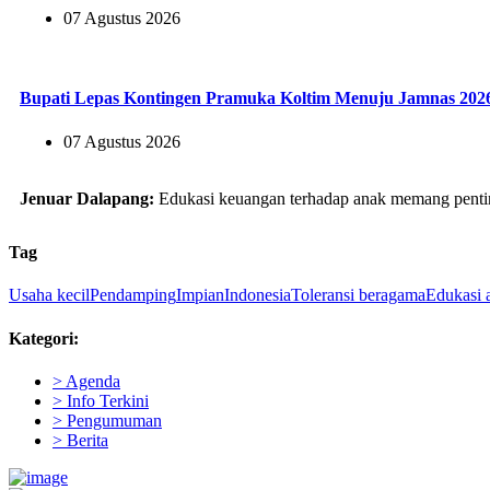
07 Agustus 2026
Bupati Lepas Kontingen Pramuka Koltim Menuju Jamnas 202
07 Agustus 2026
Jenuar Dalapang:
Edukasi keuangan terhadap anak memang pentin
Tag
Usaha kecil
Pendamping
Impian
Indonesia
Toleransi beragama
Edukasi 
Kategori:
> Agenda
> Info Terkini
> Pengumuman
> Berita