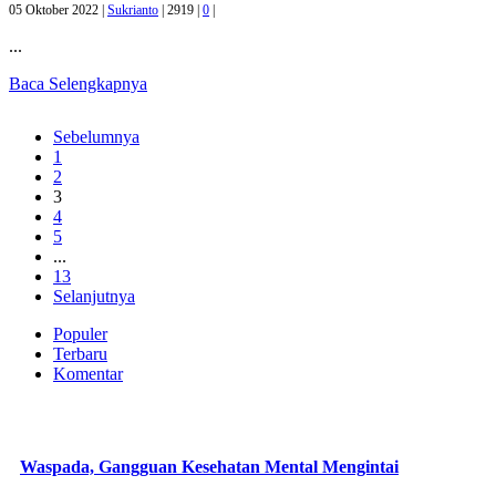
05 Oktober 2022 |
Sukrianto
|
2919 |
0
|
...
Baca Selengkapnya
Sebelumnya
1
2
3
4
5
...
13
Selanjutnya
Populer
Terbaru
Komentar
Waspada, Gangguan Kesehatan Mental Mengintai