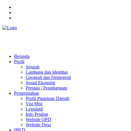
Pemerintah Daerah
KABUPATEN KOLAKA TIMUR
Website Resmi Pemerintah Kabupaten Kolaka Timur
Beranda
Profil
Sejarah
Lambang dan Identitas
Geografi dan Demografi
Sosial Ekonomi
Prestasi / Penghargaan
Pemerintahan
Profil Pimpinan Daerah
Visi Misi
Legislatif
Info Pejabat
Website OPD
Website Desa
IPKD