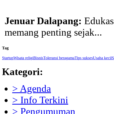
Jenuar Dalapang:
Edukasi
memang penting sejak...
Tag
Startup
Wisata religi
Bisnis
Toleransi beragama
Tips sukses
Usaha kecil
S
Kategori:
> Agenda
> Info Terkini
> Pengumuman