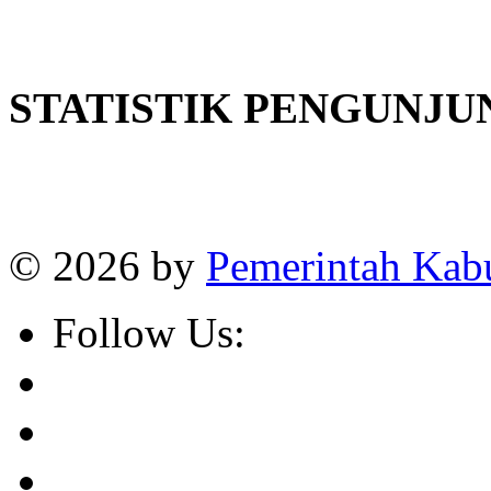
STATISTIK PENGUNJU
Online
:
1
Today visitors
:
1
Visitors
:
382664
© 2026 by
Pemerintah Kab
Follow Us: