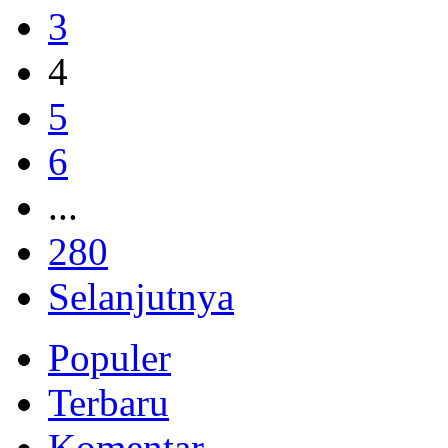
3
4
5
6
...
280
Selanjutnya
Populer
Terbaru
Komentar