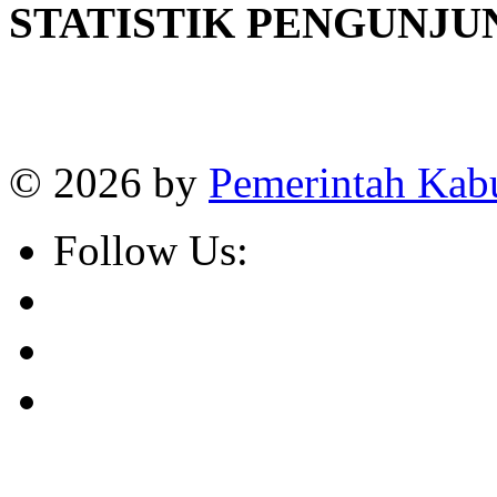
STATISTIK PENGUNJU
Online
:
1
Today visitors
:
1
Visitors
:
382664
© 2026 by
Pemerintah Kab
Follow Us: