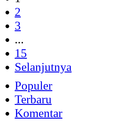
2
3
...
15
Selanjutnya
Populer
Terbaru
Komentar