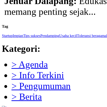
Jenuar Dalapang:
Edukasi
memang penting sejak...
Tag
Startup
Impian
Tips sukses
Pendamping
Usaha kecil
Toleransi beragama
Kategori:
> Agenda
> Info Terkini
> Pengumuman
> Berita