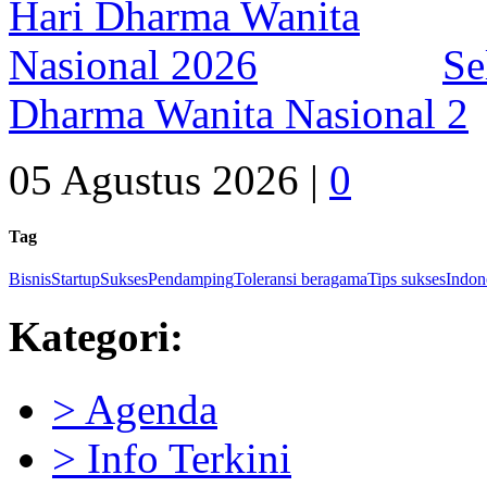
Se
Dharma Wanita Nasional 2
05 Agustus 2026 |
0
Tag
Bisnis
Startup
Sukses
Pendamping
Toleransi beragama
Tips sukses
Indon
Kategori:
> Agenda
> Info Terkini