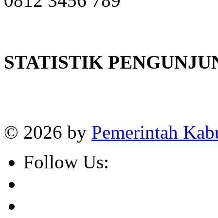
0812 3456 789
STATISTIK PENGUNJU
Online
:
1
Today visitors
:
1
Visitors
:
382662
© 2026 by
Pemerintah Kab
Follow Us: