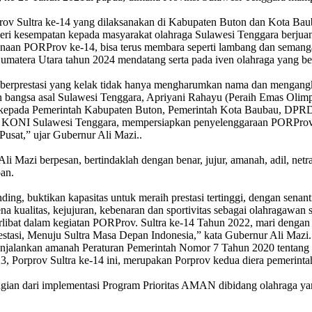
ov Sultra ke-14 yang dilaksanakan di Kabupaten Buton dan Kota Bauba
i kesempatan kepada masyarakat olahraga Sulawesi Tenggara berjuang m
ksanaan PORProv ke-14, bisa terus membara seperti lambang dan semang
atera Utara tahun 2024 mendatang serta pada iven olahraga yang bers
a berprestasi yang kelak tidak hanya mengharumkan nama dan mengangk
gaan bangsa asal Sulawesi Tenggara, Apriyani Rahayu (Peraih Emas Oli
i kepada Pemerintah Kabupaten Buton, Pemerintah Kota Baubau, DPRD
n KONI Sulawesi Tenggara, mempersiapkan penyelenggaraan PORProv 
usat,” ujar Gubernur Ali Mazi..
 Mazi berpesan, bertindaklah dengan benar, jujur, amanah, adil, netra
an.
g, buktikan kapasitas untuk meraih prestasi tertinggi, dengan senantia
na kualitas, kejujuran, kebenaran dan sportivitas sebagai olahragawan se
erlibat dalam kegiatan PORProv. Sultra ke-14 Tahun 2022, mari denga
stasi, Menuju Sultra Masa Depan Indonesia,” kata Gubernur Ali Mazi.
menjalankan amanah Peraturan Pemerintah Nomor 7 Tahun 2020 tentan
 Porprov Sultra ke-14 ini, merupakan Porprov kedua diera pemerint
agian dari implementasi Program Prioritas AMAN dibidang olahraga ya