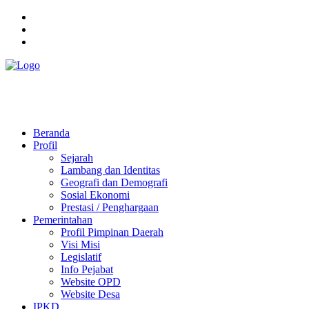
Pemerintah Daerah
KABUPATEN KOLAKA TIMUR
Website Resmi Pemerintah Kabupaten Kolaka Timur
Beranda
Profil
Sejarah
Lambang dan Identitas
Geografi dan Demografi
Sosial Ekonomi
Prestasi / Penghargaan
Pemerintahan
Profil Pimpinan Daerah
Visi Misi
Legislatif
Info Pejabat
Website OPD
Website Desa
IPKD