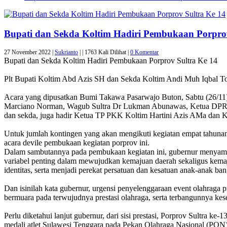
Bupati dan Sekda Koltim Hadiri Pembukaan Porprov
27 November 2022 |
Sukrianto
|
|
1763 Kali Dilihat |
0 Komentar
Bupati dan Sekda Koltim Hadiri Pembukaan Porprov Sultra Ke 14
Plt Bupati Koltim Abd Azis SH dan Sekda Koltim Andi Muh Iqbal To
Acara yang dipusatkan Bumi Takawa Pasarwajo Buton, Sabtu (26/11)
Marciano Norman, Wagub Sultra Dr Lukman Abunawas, Ketua DPRD Pro
dan sekda, juga hadir Ketua TP PKK Koltim Hartini Azis AMa dan 
Untuk jumlah kontingen yang akan mengikuti kegiatan empat tahunan in
acara devile pembukaan kegiatan porprov ini.
Dalam sambutannya pada pembukaan kegiatan ini, gubernur menyampa
variabel penting dalam mewujudkan kemajuan daerah sekaligus kemaj
identitas, serta menjadi perekat persatuan dan kesatuan anak-anak ban
Dan isinilah kata gubernur, urgensi penyelenggaraan event olahraga
bermuara pada terwujudnya prestasi olahraga, serta terbangunnya ke
Perlu diketahui lanjut gubernur, dari sisi prestasi, Porprov Sultra k
medali atlet Sulawesi Tenggara pada Pekan Olahraga Nasional (PON)