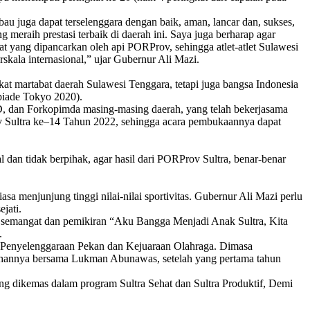
u juga dapat terselenggara dengan baik, aman, lancar dan, sukses,
eraih prestasi terbaik di daerah ini. Saya juga berharap agar
at yang dipancarkan oleh api PORProv, sehingga atlet-atlet Sulawesi
kala internasional,” ujar Gubernur Ali Mazi.
at martabat daerah Sulawesi Tenggara, tetapi juga bangsa Indonesia
mpiade Tokyo 2020).
, dan Forkopimda masing-masing daerah, yang telah bekerjasama
Sultra ke–14 Tahun 2022, sehingga acara pembukaannya dapat
l dan tidak berpihak, agar hasil dari PORProv Sultra, benar-benar
sa menjunjung tinggi nilai-nilai sportivitas. Gubernur Ali Mazi perlu
jati.
n semangat dan pemikiran “Aku Bangga Menjadi Anak Sultra, Kita
.
g Penyelenggaraan Pekan dan Kejuaraan Olahraga. Dimasa
ahannya bersama Lukman Abunawas, setelah yang pertama tahun
ng dikemas dalam program Sultra Sehat dan Sultra Produktif, Demi