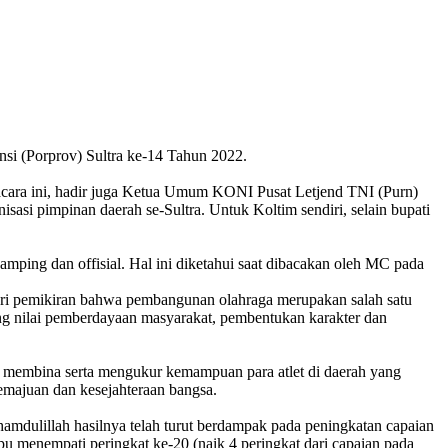
si (Porprov) Sultra ke-14 Tahun 2022.
acara ini, hadir juga Ketua Umum KONI Pusat Letjend TNI (Purn)
 pimpinan daerah se-Sultra. Untuk Koltim sendiri, selain bupati
amping dan offisial. Hal ini diketahui saat dibacakan oleh MC pada
ari pemikiran bahwa pembangunan olahraga merupakan salah satu
ng nilai pemberdayaan masyarakat, pembentukan karakter dan
ya membina serta mengukur kemampuan para atlet di daerah yang
emajuan dan kesejahteraan bangsa.
alhamdulillah hasilnya telah turut berdampak pada peningkatan capaian
 menempati peringkat ke-20 (naik 4 peringkat dari capaian pada