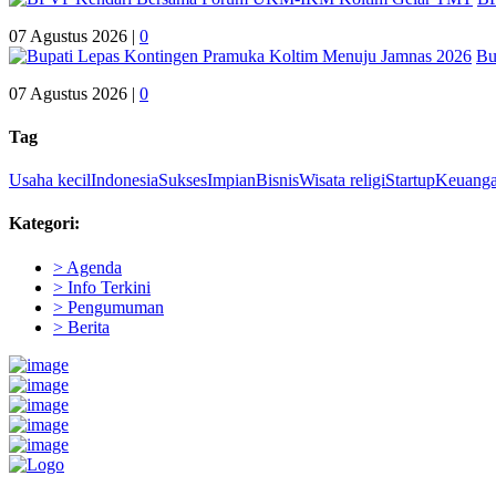
07 Agustus 2026 |
0
Bu
07 Agustus 2026 |
0
Tag
Usaha kecil
Indonesia
Sukses
Impian
Bisnis
Wisata religi
Startup
Keuang
Kategori:
> Agenda
> Info Terkini
> Pengumuman
> Berita
Pemerintah Daerah