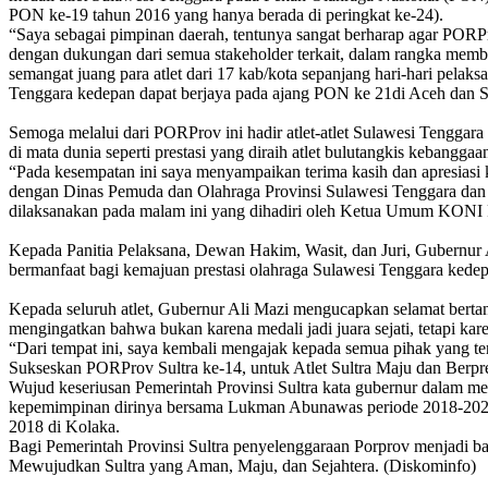
PON ke-19 tahun 2016 yang hanya berada di peringkat ke-24).
“Saya sebagai pimpinan daerah, tentunya sangat berharap agar PORPr
dengan dukungan dari semua stakeholder terkait, dalam rangka member
semangat juang para atlet dari 17 kab/kota sepanjang hari-hari pela
Tenggara kedepan dapat berjaya pada ajang PON ke 21di Aceh dan Sum
Semoga melalui dari PORProv ini hadir atlet-atlet Sulawesi Tenggar
di mata dunia seperti prestasi yang diraih atlet bulutangkis kebang
“Pada kesempatan ini saya menyampaikan terima kasih dan apresias
dengan Dinas Pemuda dan Olahraga Provinsi Sulawesi Tenggara da
dilaksanakan pada malam ini yang dihadiri oleh Ketua Umum KONI P
Kepada Panitia Pelaksana, Dewan Hakim, Wasit, dan Juri, Gubernur Ali
bermanfaat bagi kemajuan prestasi olahraga Sulawesi Tenggara kedep
Kepada seluruh atlet, Gubernur Ali Mazi mengucapkan selamat bertandin
mengingatkan bahwa bukan karena medali jadi juara sejati, tetapi kare
“Dari tempat ini, saya kembali mengajak kepada semua pihak yang t
Sukseskan PORProv Sultra ke-14, untuk Atlet Sultra Maju dan Berpre
Wujud keseriusan Pemerintah Provinsi Sultra kata gubernur dalam 
kepemimpinan dirinya bersama Lukman Abunawas periode 2018-2023,
2018 di Kolaka.
Bagi Pemerintah Provinsi Sultra penyelenggaraan Porprov menjadi b
Mewujudkan Sultra yang Aman, Maju, dan Sejahtera. (Diskominfo)