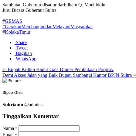
Sambutan Gubernur disadur dari:Ilham Q. Moehiddin
Juru Bicara Gubernur Sultra
#GEMAS
#GerakanMembangundanMelayaniMasyarakat
#KolakaTimur
Share
Tweet
Bagikan
WhatsApp
⇐ Bupati Koltim Hadiri Gala Dinner Pembukaan Porprov
Demi Akses Jalan yang Baik Bupati Sambangi Kantor BPJN Sultra 
Dipost Oleh
Sukrianto
@admins
Tinggalkan Komentar
Nama
*
Email
*