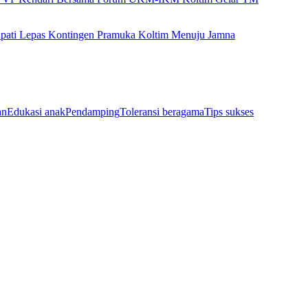
pati Lepas Kontingen Pramuka Koltim Menuju Jamna
an
Edukasi anak
Pendamping
Toleransi beragama
Tips sukses