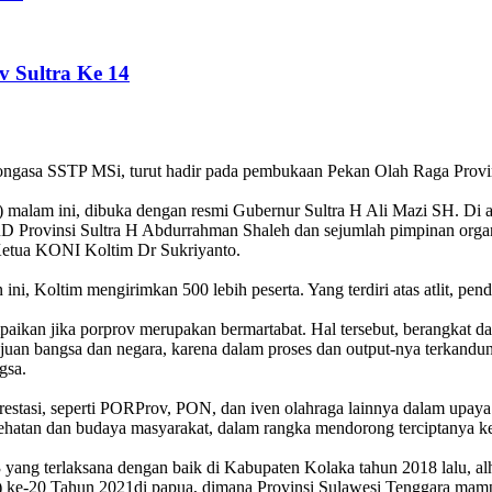
 Sultra Ke 14
ngasa SSTP MSi, turut hadir pada pembukaan Pekan Olah Raga Provin
 malam ini, dibuka dengan resmi Gubernur Sultra H Ali Mazi SH. Di 
vinsi Sultra H Abdurrahman Shaleh dan sejumlah pimpinan organisasi
Ketua KONI Koltim Dr Sukriyanto.
i, Koltim mengirimkan 500 lebih peserta. Yang terdiri atas atlit, pend
ikan jika porprov merupakan bermartabat. Hal tersebut, berangkat d
uan bangsa dan negara, karena dalam proses dan output-nya terkandu
gsa.
 prestasi, seperti PORProv, PON, dan iven olahraga lainnya dalam upa
sehatan dan budaya masyarakat, dalam rangka mendorong terciptanya k
e-13 yang terlaksana dengan baik di Kabupaten Kolaka tahun 2018 lalu, 
 ke-20 Tahun 2021di papua, dimana Provinsi Sulawesi Tenggara mampu