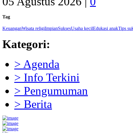
05 Agustus 2026 |
0
Tag
Keuangan
Wisata religi
Impian
Sukses
Usaha kecil
Edukasi anak
Tips su
Kategori:
> Agenda
> Info Terkini
> Pengumuman
> Berita