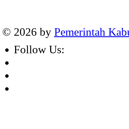
Online
:
1
Today visitors
:
1
Visitors
:
382663
© 2026 by
Pemerintah Kab
Follow Us: