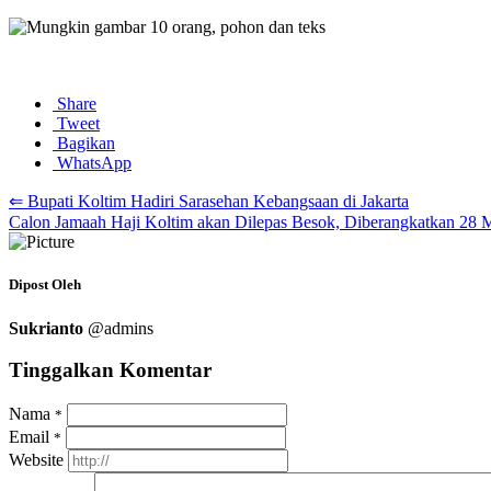
Share
Tweet
Bagikan
WhatsApp
⇐ Bupati Koltim Hadiri Sarasehan Kebangsaan di Jakarta
Calon Jamaah Haji Koltim akan Dilepas Besok, Diberangkatkan 28 
Dipost Oleh
Sukrianto
@admins
Tinggalkan Komentar
Nama
*
Email
*
Website