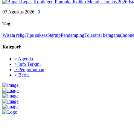
Bu
07 Agustus 2026 |
0
Tag
Wisata religi
Tips sukses
Startup
Pendamping
Toleransi beragama
Indone
Kategori:
> Agenda
> Info Terkini
> Pengumuman
> Berita
Pemerintah Daerah
KABUPATEN KOLAKA TIMUR
Website Resmi Pemerintah Kabupaten Kolaka Timur