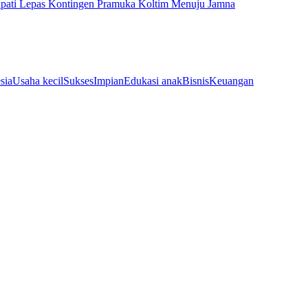
pati Lepas Kontingen Pramuka Koltim Menuju Jamna
sia
Usaha kecil
Sukses
Impian
Edukasi anak
Bisnis
Keuangan