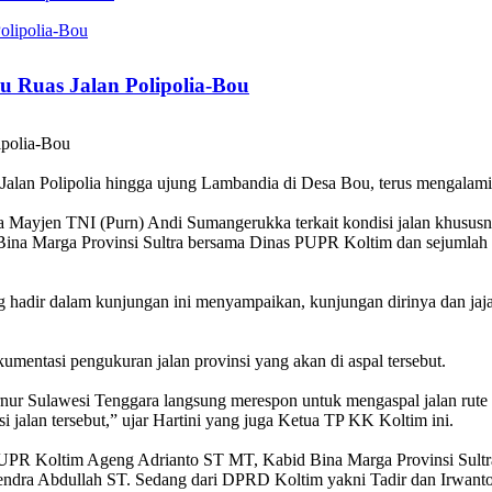
au Ruas Jalan Polipolia-Bou
ipolia-Bou
alan Polipolia hingga ujung Lambandia di Desa Bou, terus mengalami
Mayjen TNI (Purn) Andi Sumangerukka terkait kondisi jalan khususny
s Bina Marga Provinsi Sultra bersama Dinas PUPR Koltim dan sejumlah
adir dalam kunjungan ini menyampaikan, kunjungan dirinya dan jajaran
mentasi pengukuran jalan provinsi yang akan di aspal tersebut.
rnur Sulawesi Tenggara langsung merespon untuk mengaspal jalan rute 
 jalan tersebut,” ujar Hartini yang juga Ketua TP KK Koltim ini.
as PUPR Koltim Ageng Adrianto ST MT, Kabid Bina Marga Provinsi Sul
ndra Abdullah ST. Sedang dari DPRD Koltim yakni Tadir dan Irwanto