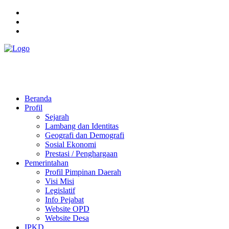
Pemerintah Daerah
KABUPATEN KOLAKA TIMUR
Website Resmi Pemerintah Kabupaten Kolaka Timur
Beranda
Profil
Sejarah
Lambang dan Identitas
Geografi dan Demografi
Sosial Ekonomi
Prestasi / Penghargaan
Pemerintahan
Profil Pimpinan Daerah
Visi Misi
Legislatif
Info Pejabat
Website OPD
Website Desa
IPKD