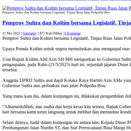
Pemprov Sultra dan Koltim bersama Legislatif, Tinjau Ruas Jalan Polipolia-Bou
Pemprov Sultra dan Koltim bersama Legislatif, Tinj
21 Mei 2025 |
Sukrianto
|
|
877 Kali Dilihat |
0 Komentar
Pemprov Sultra dan Koltim bersama Legislatif, Tinjau Ruas Jalan Pol
Upaya Pemda Koltim untuk segera memuluskan atau mengaspal ruas J
Usai Bupati Koltim Abd Azis SH MH melaporkan ke Gubernur Sultra 
pengaspalan, pada Rabu (21/5/2025) hari ini, sejumlah jajaran Dina
tersebut.
Anggota DPRD Sultra asal dapil Kolaka Raya Hartini Azis AMa yang h
Gubernur Sultra atas perbaikan ruas jalan Polipolia-Bou.
Yang mana kata dia, dalam kunjungan ini, dilakukan pengambilan doku
”Alhamndulillah, atas usaha dan kerja keras kita semua, Bapak Gube
hari bersama kami turun langsung untuk melihat dan memantau kondisi
Selain dirinya, hadir dalam kunjungan ini antara lain, Kepala Din
Pembangunan Jalan Nurdin ST, dan Staf Perencanaan Bina Marga He