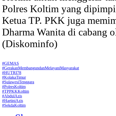
Polres Koltim yang dipimpin
Ketua TP. PKK juga memim
Dharma Wanita di cabang o
(Diskominfo)
#GEMAS
#GerakanMembangundanMelayaniMasyarakat
#HUTRI78
#KolakaTimur
#SulawesiTenggara
#PolresKoltim
#TPPKKKoltim
#AbdulAzis
#HartiniAzis
#SekdaKoltim