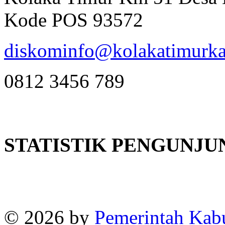
Kode POS 93572
diskominfo@kolakatimurka
0812 3456 789
STATISTIK PENGUNJU
Online
:
1
Today visitors
:
1
Visitors
:
382663
© 2026 by
Pemerintah Kab