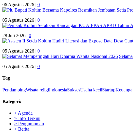
06 Agustus 2026 |
0
05 Agustus 2026 |
0
28 Juli 2026 |
0
05 Agustus 2026 |
0
Selama
05 Agustus 2026 |
0
Tag
Pendamping
Wisata religi
Indonesia
Sukses
Usaha kecil
Startup
Keuanga
Kategori:
> Agenda
> Info Terkini
> Pengumuman
> Berita