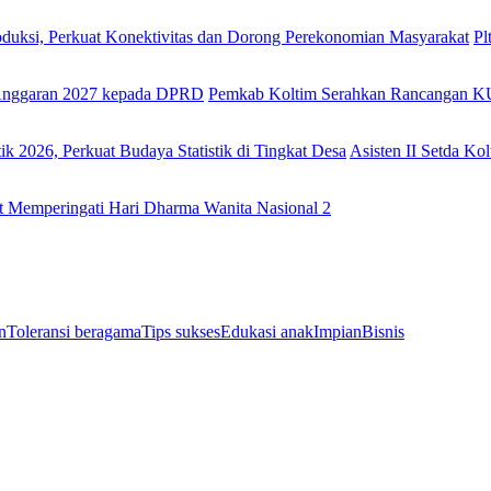
Pl
Pemkab Koltim Serahkan Rancangan
Asisten II Setda Kol
t Memperingati Hari Dharma Wanita Nasional 2
n
Toleransi beragama
Tips sukses
Edukasi anak
Impian
Bisnis