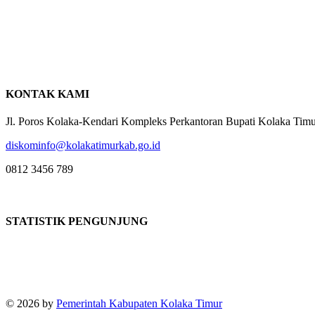
KONTAK KAMI
Jl. Poros Kolaka-Kendari Kompleks Perkantoran Bupati Kolaka Ti
diskominfo@kolakatimurkab.go.id
0812 3456 789
STATISTIK PENGUNJUNG
Online
:
1
Today visitors
:
1
Visitors
:
382663
© 2026 by
Pemerintah Kabupaten Kolaka Timur