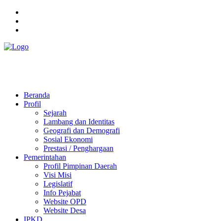
Pemerintah Daerah
KABUPATEN KOLAKA TIMUR
Website Resmi Pemerintah Kabupaten Kolaka Timur
Beranda
Profil
Sejarah
Lambang dan Identitas
Geografi dan Demografi
Sosial Ekonomi
Prestasi / Penghargaan
Pemerintahan
Profil Pimpinan Daerah
Visi Misi
Legislatif
Info Pejabat
Website OPD
Website Desa
IPKD