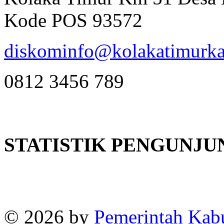
Kode POS 93572
diskominfo@kolakatimurka
0812 3456 789
STATISTIK PENGUNJU
Online
:
1
Today visitors
:
1
Visitors
:
382664
© 2026 by
Pemerintah Kab