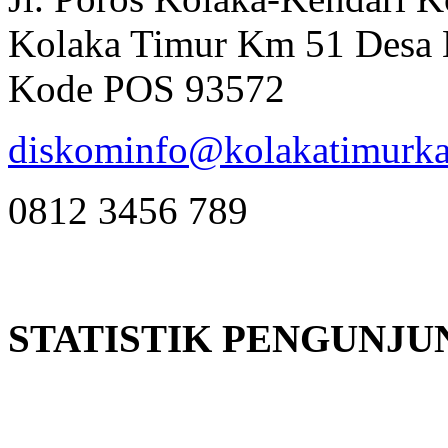
Kolaka Timur Km 51 Desa 
Kode POS 93572
diskominfo@kolakatimurka
0812 3456 789
STATISTIK PENGUNJU
Online
:
1
Today visitors
:
1
Visitors
:
382663