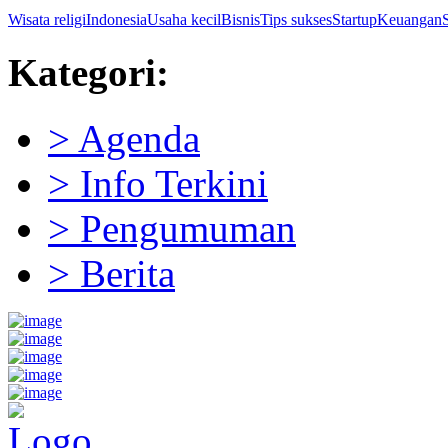
Wisata religi
Indonesia
Usaha kecil
Bisnis
Tips sukses
Startup
Keuangan
Kategori:
> Agenda
> Info Terkini
> Pengumuman
> Berita